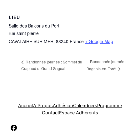
LIEU
Salle des Balcons du Port
rue saint pierre
CAVALAIRE SUR MER
,
83240
France
+ Google Map
Randonnée journée :
Randonnée journée : Sommet du
Crapaud et Grand Gageai
Bagnols-en-Forêt
Accueil
A Propos
Adhésion
Calendriers
Programme
Contact
Espace Adhérents
Facebook