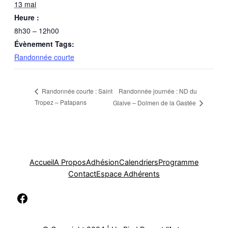
13 mai
Heure :
8h30 – 12h00
Évènement Tags:
Randonnée courte
Randonnée journée : ND du
Randonnée courte : Saint
Tropez – Patapans
Glaive – Dolmen de la Gastée
Accueil
A Propos
Adhésion
Calendriers
Programme
Contact
Espace Adhérents
Facebook