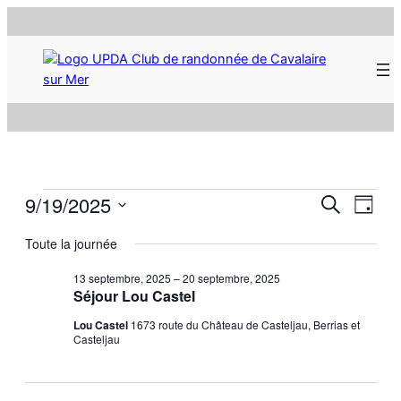
Évènements
Rech
9/19/2025
Nav
Recherche
Jour
Sélectionnez
de
for
Toute la journée
et
une
vue
date.
19
13 septembre, 2025
–
20 septembre, 2025
navi
Évè
Séjour Lou Castel
septembre,
Lou Castel
1673 route du Château de Casteljau, Berrias et
de
Casteljau
2025
vues