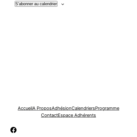
S’abonner au calendrier
de
vues
Évèn
Accueil
A Propos
Adhésion
Calendriers
Programme
Contact
Espace Adhérents
Facebook