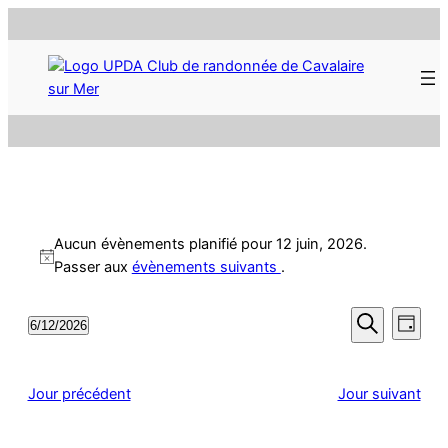
Évènements
Aucun évènements planifié pour 12 juin, 2026.
for
Notice
Passer aux
évènements suivants
.
12
Rech
Nav
6/12/2026
Jour
Sélectionnez
Recherche
juin,
de
et
une
vue
date.
2026
Jour précédent
Jour suivant
navi
Évè