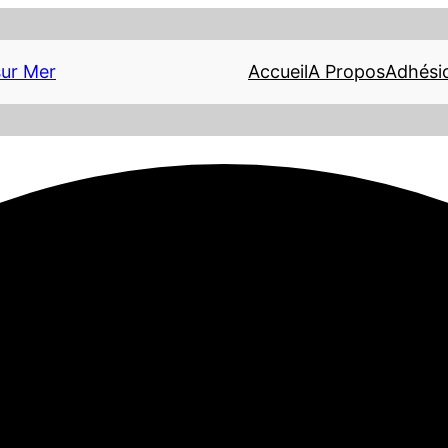
Accueil
A Propos
Adhési